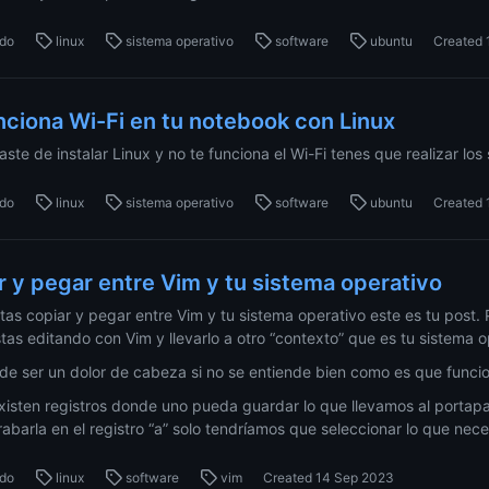
do
linux
sistema operativo
software
ubuntu
Created
nciona Wi-Fi en tu notebook con Linux
aste de instalar Linux y no te funciona el Wi-Fi tenes que realizar l
do
linux
sistema operativo
software
ubuntu
Created
r y pegar entre Vim y tu sistema operativo
itas copiar y pegar entre Vim y tu sistema operativo este es tu pos
stas editando con Vim y llevarlo a otro “contexto” que es tu sistema 
de ser un dolor de cabeza si no se entiende bien como es que funcio
xisten registros donde uno pueda guardar lo que llevamos al portapa
rabarla en el registro “a” solo tendríamos que seleccionar lo que nec
do
linux
software
vim
Created
14 Sep 2023