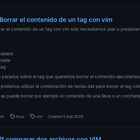
 Borrar el contenido de un tag con vim
rar el contenido de un tag con vim solo necesitamos usar o presionar 
 delete
inside
 tag
 parados sobre el tag que queremos borrar el contenido ejecutamos e
podemos utilizar la combinación de teclas dat para borrar el tag co
se puede borrar por ejemplo el contenido de una llave o un corchete
do
linux
vim
Created
5 Sep 2023
ff comparar dos archivos con VIM