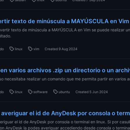
rtir texto de minúscula a MAYÚSCULA en Vim
vertir texto de minúscula a MAYÚSCULA en Vim se puede realizar una
ultado.
do
linux
vim
Created
9 Aug 2024
 en varios archivos .zip un directorio o un arch
so necesitaba realizar un comando que me permita partir en varios arc
do
linux
software
ubuntu
Created
5 Jun 2024
averiguar el id de AnyDesk por consola o termi
riguar el id de AnyDesk por consola o terminal en linux. Si por casu
on AnyDesk la podes averiguar accediendo desde consola o terminal