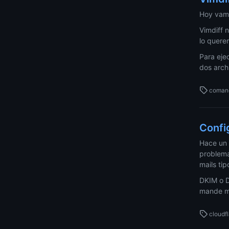
Hoy vamo
Vimdiff 
lo quere
Para eje
dos arch
coman
Confi
Hace un 
problema
mails tip
DKIM o D
mande ma
cloudf