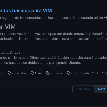
dos básicos para VIM
n algunos de los comandos básicos que uso a diario cuando utilizo V
ar VIM
por primera vez vim tal vez no sepas por donde empezar y deberías 
stribuciones linux traen instalado vim; si esto no es así solo bastará c
ndo similar a este último que tu distribución necesite para instalarlo
ciones basadas en debian como por ejemplo Ubuntu.
do
comandos
linux
software
vim
Created
20 Jun 20
Previous
Next