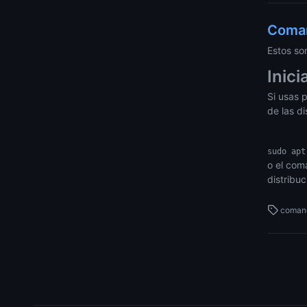
Coman
Estos so
Inici
Si usas 
de las di
o el coma
distribu
coman