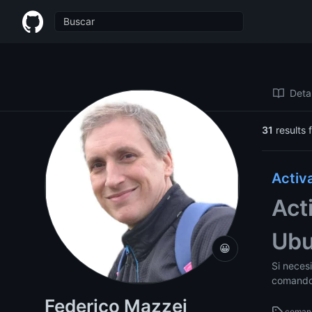
Federico Mazzei
Detal
31
results 
Activ
Act
Ubu
😀
Si neces
comando 
Federico Mazzei
coman