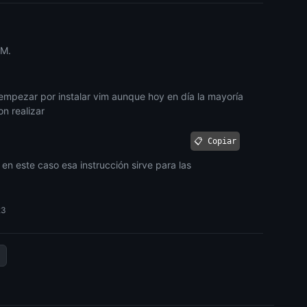
IM.
empezar por instalar vim aunque hoy en día la mayoría
on realizar
📋 Copiar
; en este caso esa instrucción sirve para las
23