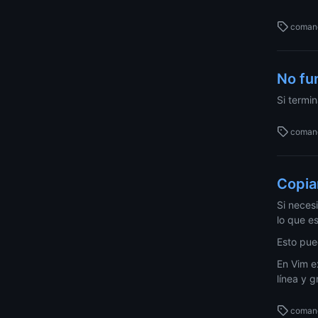
coman
No fu
Si termin
coman
Copia
Si neces
lo que e
Esto pue
En Vim e
línea y g
coman