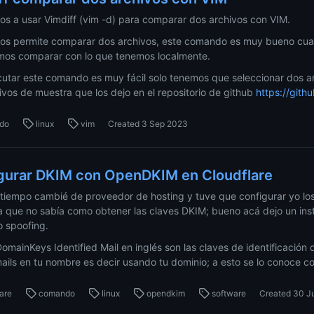
s a usar Vimdiff (vim -d) para comparar dos archivos con VIM.
nos permite comparar dos archivos, este comando es muy bueno cua
mos comparar con lo que tenemos localmente.
cutar este comando es muy fácil solo tenemos que seleccionar dos
ivos de muestra que los dejo en el repositorio de github
https://gith
do
linux
vim
Created
3 Sep 2023
gurar DKIM con OpenDKIM en Cloudflare
tiempo cambié de proveedor de hosting y tuve que configurar yo los
 que no sabía como obtener las claves DKIM; bueno acá dejo un instr
o spoofing.
omainKeys Identified Mail en inglés son las claves de identificación 
ils en tu nombre es decir usando tu dominio; a esto se lo conoce c
lare
comando
linux
opendkim
software
Created
30 J