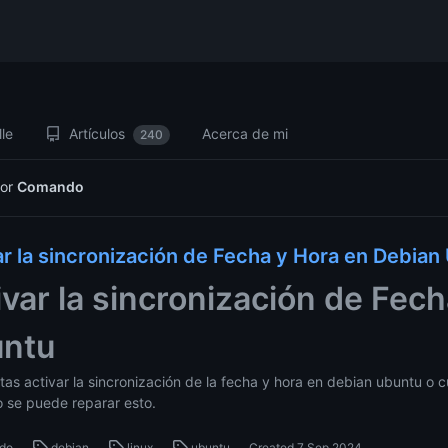
le
Artículos
Acerca de mi
240
for
Comando
ar la sincronización de Fecha y Hora en Debian
ivar la sincronización de Fec
ntu
itas activar la sincronización de la fecha y hora en debian ubuntu o 
se puede reparar esto.
do
debian
linux
ubuntu
Created
7 Sep 2024