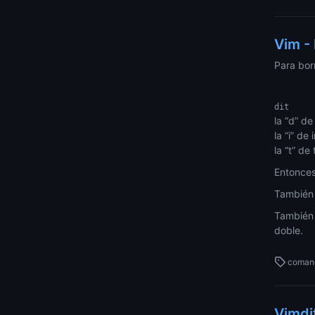
Vim -
Para bor
la “d” de
la “i” de 
la “t” de
Entonces
También 
También 
doble.
coman
Vimdi