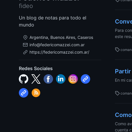
fideo
Un blog de notas para todo el
Conve
mundo
Para con
este res
Argentina, Buenos Aires, Caseros
info@federicomazzei.com.ar
coman
https://federicomazzei.com.ar/
Redes Sociales
Partir
En mi ca
coman
Como 
Como ave
cuenta c