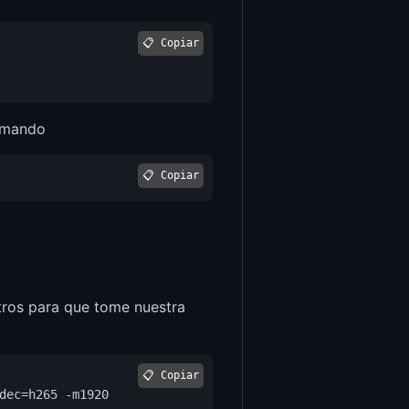
📋 Copiar
comando
📋 Copiar
etros para que tome nuestra
📋 Copiar