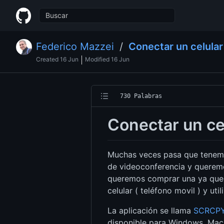
Federico Mazzei
/
Conectar un celula
Created
16 Jun
Modified
16 Jun
730 Palabras
Conectar un ce
Muchas veces pasa que tenemos
de videoconferencia y querem
queremos comprar una ya que 
celular ( teléfono movil ) y u
La aplicación se llama
SCRCP
disponible para Windows, Mac