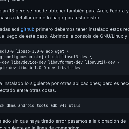
bian 13 pero se puede obtener también para Arch, Fedora
paso a detallar como lo hago para esta distro.
tadas acá
github
primero debemos tener instalado estos re
igue luego de este paso. Abrimos la consola de GNU/Linux 
sdl3-0 libusb-1.0-0 adb wget \

g-config meson ninja-build libsdl3-dev \

-dev libavdevice-dev libavformat-dev libavutil-dev \

 instalado lo siguiente por otras aplicaciones; pero es nece
ectado entre otras cosas.
lado sin que haya tirado error pasamos a la clonación de
 siguiente en la linea de comandos: