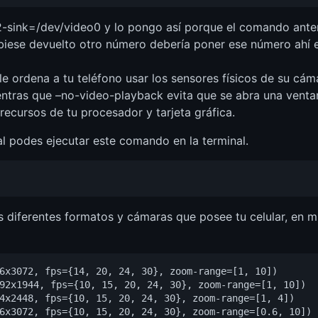
-sink=/dev/video0 y lo pongo así porque el comando anteri
biese devuelto otro número debería poner ese número ahí 
ordena a tu teléfono usar los sensores físicos de su cáma
ientras que –no-video-playback evita que se abra una ventan
 recursos de tu procesador y tarjeta gráfica.
al podes ejecutar este comando en la terminal.
os diferentes formatos y cámaras que posee tu celular, en m
6x3072, fps={14, 20, 24, 30}, zoom-range=[1, 10])

92x1944, fps={10, 15, 20, 24, 30}, zoom-range=[1, 10])

4x2448, fps={10, 15, 20, 24, 30}, zoom-range=[1, 4])

6x3072, fps={10, 15, 20, 24, 30}, zoom-range=[0.6, 10])
