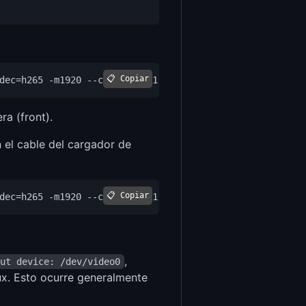
📋 Copiar
ra (front).
el cable del cargador de
📋 Copiar
,
put device: /dev/video0
inux. Esto ocurre generalmente