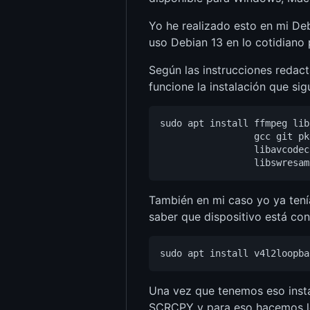
Yo he realizado esto en mi De
uso Debian 13 en lo cotidiano 
Según las instrucciones redac
funcione la instalación que s
sudo apt install ffmpeg lib
                 gcc git pk
                 libavcodec
También en mi caso yo ya tenía
saber que dispositivo está con
Una vez que tenemos eso insta
SCRCPY y para eso hacemos lo