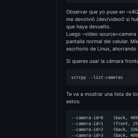
Observar que yo puse en –v4l2
me devolvió /dev/video0 si hu
que haya devuelto.
Luego –video-source=camera le 
pantalla normal del celular. M
escritorio de Linux, ahorrando
Si queres usar la cámara front
Te va a mostrar una lista de l
estos:
--camera-id=0    (back, 409
--camera-id=1    (front, 25
--camera-id=2    (back, 326
--camera-id=3    (back, 409