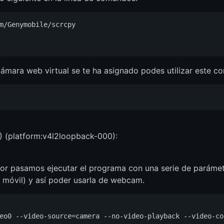
m/Genymobile/scrcpy

cámara web virtual se te ha asignado podes utilizar este 
 (platform:v4l2loopback-000):
error pasamos ejecutar el programa con una serie de parám
o móvil) y así poder usarla de webcam.