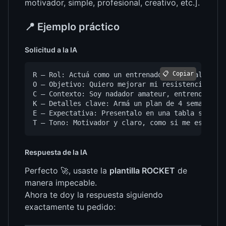
motivador, simple, profesional, creativo, etc.].
📍 Ejemplo práctico
Solicitud a la IA
📋 Copiar
R – Rol: Actuá como un entrenador personal espec
O – Objetivo: Quiero mejorar mi resistencia en l
C – Contexto: Soy nadador amateur, entreno 3 vec
K – Detalles clave: Armá un plan de 4 semanas co
E – Expectativa: Presentalo en una tabla semanal
Respuesta de la IA
Perfecto 🚀, usaste la
plantilla ROCKET
de
manera impecable.
Ahora te doy la respuesta siguiendo
exactamente tu pedido: