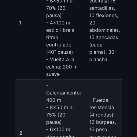
- 6×50 m al
vueltas): 15
70% (20’’
sentadillas,
pausa)
10 flexiones,
1
- 4×100 m
20
estilo libre a
abdominales,
ritmo
15 zancadas
controlado
(cada
(40’’ pausa)
pierna), 30’’
- Vuelta a la
plancha.
calma: 200 m
suave
-
Calentamiento:
400 m
- Fuerza
- 8×50 m al
resistencia
75% (20’’
(4 rondas):
pausa)
12 burpees,
- 6×100 m
15 peso
2
ritmo medio
muerto con