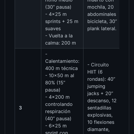
(30’’ pausa)
mochila, 20
- 4×25 m
abdominales
sprints + 25 m
bicicleta, 30’’
suaves
plank lateral.
- Vuelta a la
calma: 200 m
-
Calentamiento:
- Circuito
400 m técnica
HIIT (6
- 10×50 m al
rondas): 40’’
80% (15’’
jumping
pausa)
jacks + 20’’
- 4×200 m
descanso, 12
controlando
3
sentadillas
respiración
explosivas,
(40’’ pausa)
10 flexiones
- 6×25 m
diamante,
sprint con