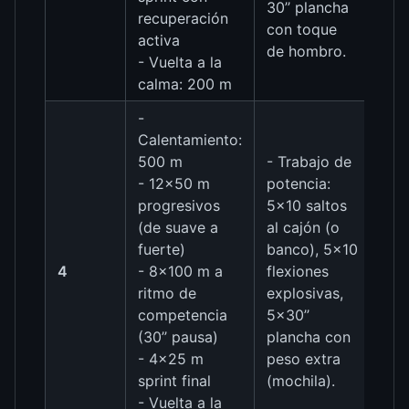
30’’ plancha
recuperación
con toque
activa
de hombro.
- Vuelta a la
calma: 200 m
-
Calentamiento:
500 m
- Trabajo de
- 12×50 m
potencia:
progresivos
5×10 saltos
(de suave a
al cajón (o
fuerte)
banco), 5×10
4
- 8×100 m a
flexiones
ritmo de
explosivas,
competencia
5×30’’
(30’’ pausa)
plancha con
- 4×25 m
peso extra
sprint final
(mochila).
- Vuelta a la