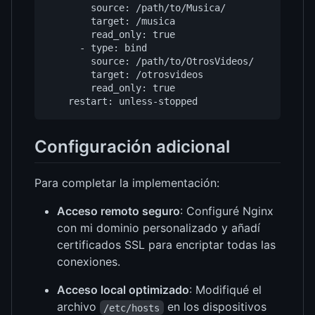
source
:
/path/to/Musica/
target
:
/musica
read_only
:
true
- 
type
:
bind
source
:
/path/to/OtrosVideos/
target
:
/otrosvideos
read_only
:
true
restart
:
unless-stopped
Configuración adicional
Para completar la implementación:
Acceso remoto seguro
: Configuré Nginx
con mi dominio personalizado y añadí
certificados SSL para encriptar todas las
conexiones.
Acceso local optimizado
: Modifiqué el
archivo
en los dispositivos
/etc/hosts