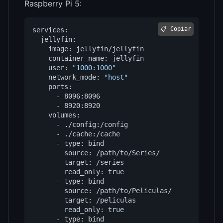
Raspberry Pi 5:
📋 Copiar
services
:
jellyfin
:
image
:
jellyfin/jellyfin
container_name
:
jellyfin
user
:
"1000:1000"
network_mode
:
"host"
ports
:
- 
8096
:
8096
- 
8920
:
8920
volumes
:
- 
./config:/config
- 
./cache:/cache
- 
type
:
bind
source
:
/path/to/Series/
target
:
/series
read_only
:
true
- 
type
:
bind
source
:
/path/to/Peliculas/
target
:
/peliculas
read_only
:
true
- 
type
:
bind