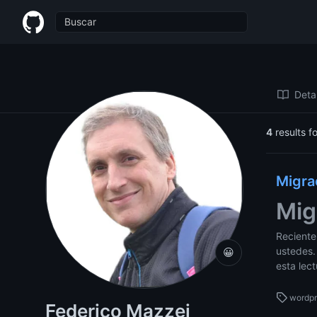
Federico Mazzei
Detal
4
results f
Migra
Mig
Reciente
ustedes.
😀
esta lec
wordp
Federico Mazzei