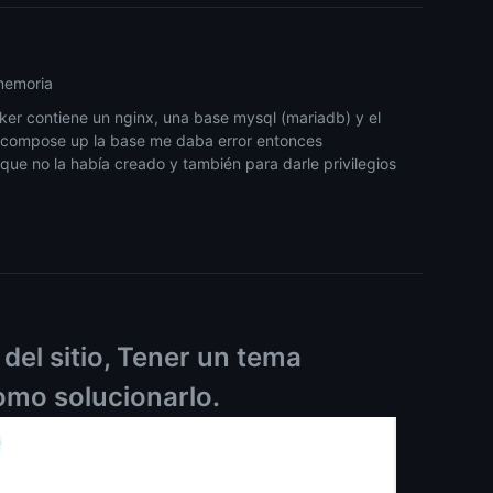
 memoria
er contiene un nginx, una base mysql (mariadb) y el
r-compose up la base me daba error entonces
ue no la había creado y también para darle privilegios
del sitio, Tener un tema
omo solucionarlo.