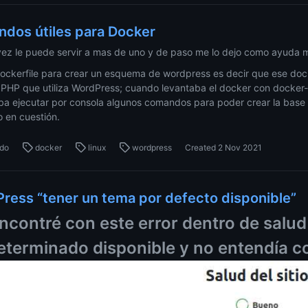
dos útiles para Docker
 vez le puede servir a mas de uno y de paso me lo dejo como ayuda
ockerfile para crear un esquema de wordpress es decir que ese dock
 PHP que utiliza WordPress; cuando levantaba el docker con docke
ba ejecutar por consola algunos comandos para poder crear la base q
o en cuestión.
do
docker
linux
wordpress
Created
2 Nov 2021
ress “tener un tema por defecto disponible”
ncontré con este error dentro de salud 
eterminado disponible y no entendía c