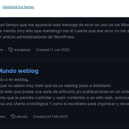
un tiempo que me aparecía este mensaje de error en uno de los Wor
e viendo otro sitio que mantengo me dí cuenta que ese error no me apa
 ambos administradores de WordPress.
re
wordpress
Created
11 Jun 2020
Mundo weblog
do a mi weblog.
 que no saben muy bien que es un weblog paso a detallarlo:
itio web que posee una serie de artículos y/o publicaciones en un ord
nta que le permite controlar y subir contenido a un sitio web, entonce
ra una charla cronológica ? como si escribiera para organizar y recor
ress
ubuntu
Created
24 Feb 2005