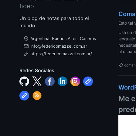
fideo
Coman
Un blog de notas para todo el
Esto tal
mundo
Usé un d
Argentina, Buenos Aires, Caseros
lenguaje
necesita
info@federicomazzei.com.ar
al usuari
https://federicomazzei.com.ar/
coman
Redes Sociales
WordP
Me e
pred