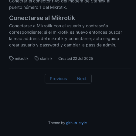
Conectar el conector rj45 del modem de Starlink al
puerto número 1 del Mikrotik.
Conectarse al Mikrotik
Conectarse a Mikrotik con el usuario y contraseña
correspondiente; si el mikrotik es nuevo entonces buscar
la mac address del mikrotik y conectarse; acto seguido
crear usuario y password y cambiar la pass de admin.
mikrotik
starlink
Created
22 Jul 2025
Previous
Next
Theme by
github-style