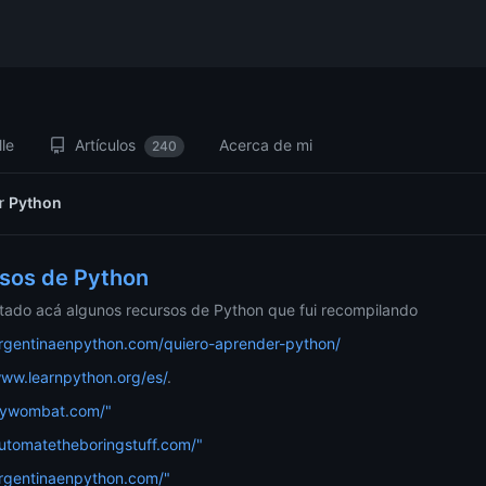
le
Artículos
Acerca de mi
240
or
Python
sos de Python
tado acá algunos recursos de Python que fui recompilando
argentinaenpython.com/quiero-aprender-python/
www.learnpython.org/es/
.
/pywombat.com/"
automatetheboringstuff.com/"
argentinaenpython.com/"