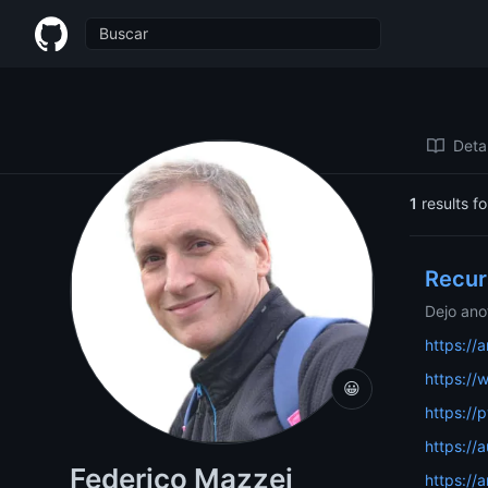
Federico Mazzei
Detal
1
results f
Recur
Dejo ano
https://
https://
😀
https:/
https://
Federico Mazzei
https://