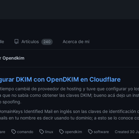
le
Artículos
Acerca de mi
240
or
Opendkim
gurar DKIM con OpenDKIM en Cloudflare
tiempo cambié de proveedor de hosting y tuve que configurar yo los
 que no sabía como obtener las claves DKIM; bueno acá dejo un instr
o spoofing.
omainKeys Identified Mail en inglés son las claves de identificación 
ils en tu nombre es decir usando tu dominio; a esto se lo conoce c
lare
comando
linux
opendkim
software
Created
30 J