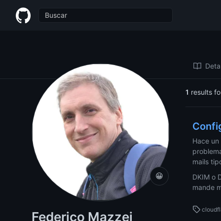
Federico Mazzei
Detal
1
results f
Confi
Hace un 
problema
mails tip
😀
DKIM o D
mande ma
cloudf
Federico Mazzei