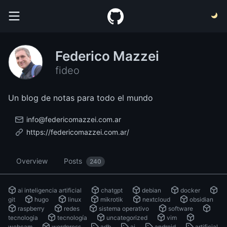
Federico Mazzei
fideo
Un blog de notas para todo el mundo
info@federicomazzei.com.ar
https://federicomazzei.com.ar/
Overview
Posts
240
ai inteligencia artificial
chatgpt
debian
docker
git
hugo
linux
mikrotik
nextcloud
obsidian
raspberry
redes
sistema operativo
software
tecnologia
tecnología
uncategorized
vim
webcam
wordpress
adb
ai
android
artificial