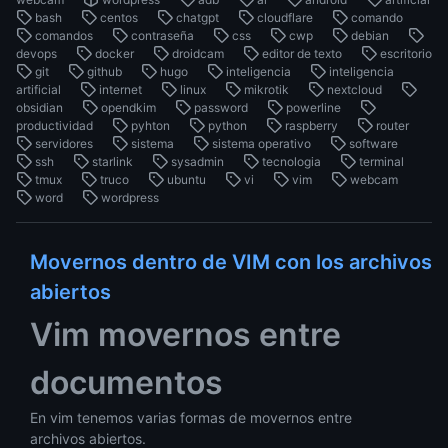
bash
centos
chatgpt
cloudflare
comando
comandos
contraseña
css
cwp
debian
devops
docker
droidcam
editor de texto
escritorio
git
github
hugo
inteligencia
inteligencia
artificial
internet
linux
mikrotik
nextcloud
obsidian
opendkim
password
powerline
productividad
pyhton
python
raspberry
router
servidores
sistema
sistema operativo
software
ssh
starlink
sysadmin
tecnologia
terminal
tmux
truco
ubuntu
vi
vim
webcam
word
wordpress
Movernos dentro de VIM con los archivos
abiertos
Vim movernos entre
documentos
En vim tenemos varias formas de movernos entre
archivos abiertos.