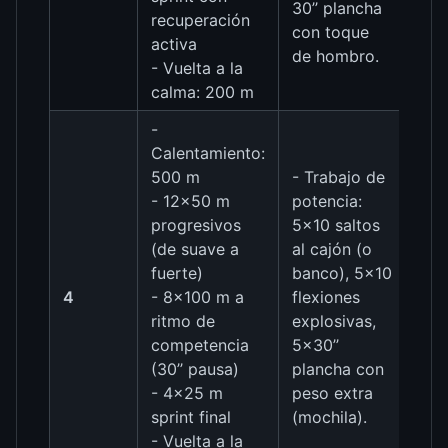
30’’ plancha
recuperación
con toque
activa
de hombro.
- Vuelta a la
calma: 200 m
-
Calentamiento:
500 m
- Trabajo de
- 12×50 m
potencia:
progresivos
5×10 saltos
(de suave a
al cajón (o
fuerte)
banco), 5×10
4
- 8×100 m a
flexiones
ritmo de
explosivas,
competencia
5×30’’
(30’’ pausa)
plancha con
- 4×25 m
peso extra
sprint final
(mochila).
- Vuelta a la