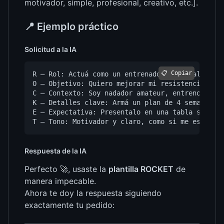
motivador, simple, profesional, creativo, etc.].
📍 Ejemplo práctico
Solicitud a la IA
📋 Copiar
R – Rol: Actuá como un entrenador personal espec
O – Objetivo: Quiero mejorar mi resistencia en l
C – Contexto: Soy nadador amateur, entreno 3 vec
K – Detalles clave: Armá un plan de 4 semanas co
E – Expectativa: Presentalo en una tabla semanal
Respuesta de la IA
Perfecto 🚀, usaste la
plantilla ROCKET
de
manera impecable.
Ahora te doy la respuesta siguiendo
exactamente tu pedido: