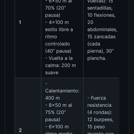
- 6×50 m al
vueltas): 15
70% (20’’
sentadillas,
pausa)
10 flexiones,
1
- 4×100 m
20
estilo libre a
abdominales,
ritmo
15 zancadas
controlado
(cada
(40’’ pausa)
pierna), 30’’
- Vuelta a la
plancha.
calma: 200 m
suave
-
Calentamiento:
400 m
- Fuerza
- 8×50 m al
resistencia
75% (20’’
(4 rondas):
pausa)
12 burpees,
- 6×100 m
15 peso
2
ritmo medio
muerto con