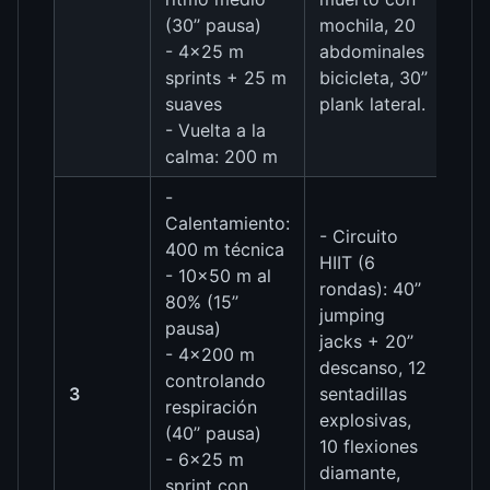
(30’’ pausa)
mochila, 20
- 4×25 m
abdominales
sprints + 25 m
bicicleta, 30’’
suaves
plank lateral.
- Vuelta a la
calma: 200 m
-
Calentamiento:
- Circuito
400 m técnica
HIIT (6
- 10×50 m al
rondas): 40’’
80% (15’’
jumping
pausa)
jacks + 20’’
- 4×200 m
descanso, 12
controlando
3
sentadillas
respiración
explosivas,
(40’’ pausa)
10 flexiones
- 6×25 m
diamante,
sprint con